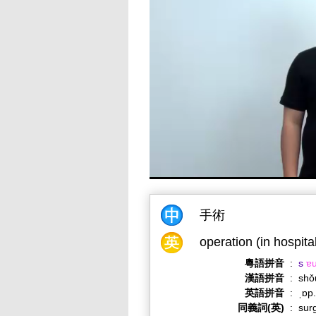
手術
operation (in hospita
粵語拼音
:
s
ɐ
漢語拼音
:
shǒ
英語拼音
:
ˌɒp
同義詞(英)
:
sur