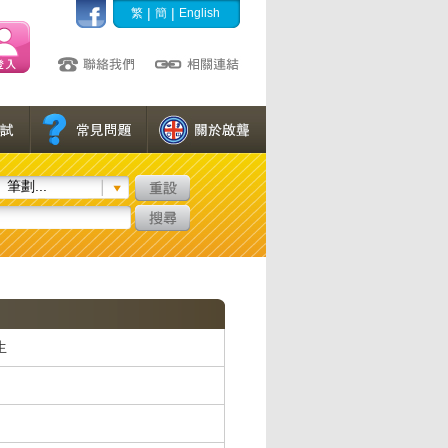
|
|
繁
簡
English
筆劃...
生