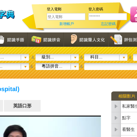
登入電郵
登入密碼
新增帳戶
忘記密碼
..
級別...
科目...
&
&
&
..
粵語拼音...
&
&
spital)
英語口形
私家醫
點字
看醫生