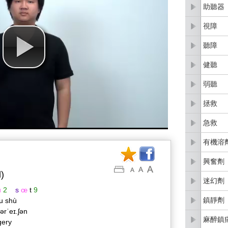
助聽器
視障
聽障
健聽
弱聽
拯救
急救
有機溶
興奮劑
l)
迷幻劑
u
2
s
œ
t
9
鎮靜劑
u shù
.ərˈeɪ.ʃən
麻醉鎮
gery