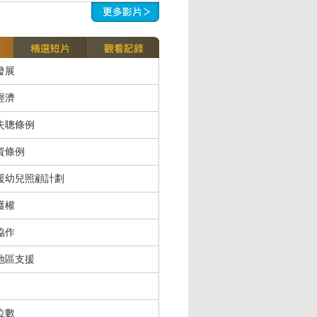
發展
經濟
失聰條例
資條例
援幼兒照顧計劃
護權
協作
地區支援
位數