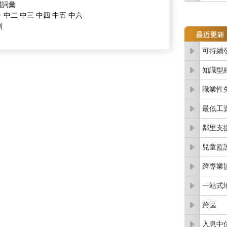
關詞彙
 中二 中三 中四 中五 中六
劃
可持續
知識型
職業性
最低工
鄰里支
兒童監
跨專業
一站式
跨區
入息中