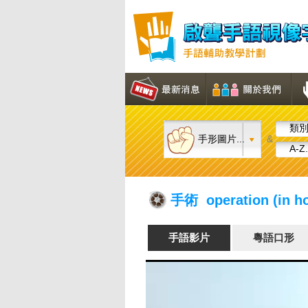
類別.
手形圖片...
&
A-Z.
手術 operation (in ho
手語影片
粵語口形