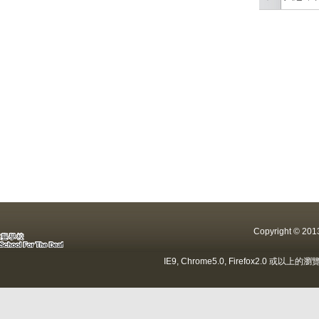
Copyright ©
IE9, Chrome5.0, Firefox2.0 或以