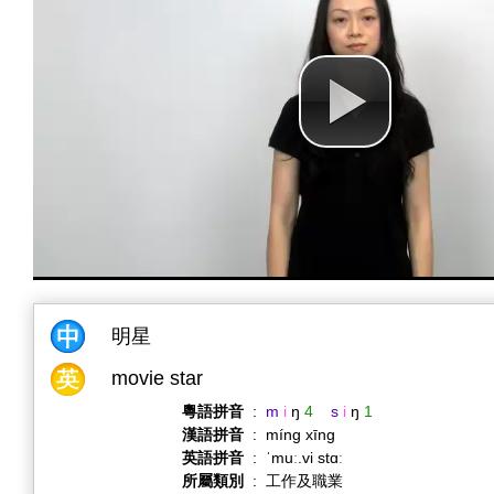
明星
movie star
粵語拼音
:
m
i
ŋ
4
s
i
ŋ
1
漢語拼音
:
míng xīng
英語拼音
:
ˈmuː.vi stɑː
所屬類別
:
工作及職業