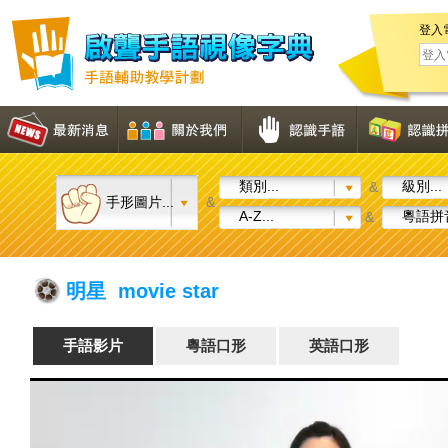
登入
類別...
級別...
&
手形圖片...
&
A-Z...
粵語拼音
&
明星 movie star
手語影片
粵語口形
英語口形