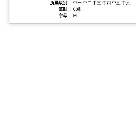
所屬級別
:
中一 中二 中三 中四 中五 中六
筆劃
:
08劃
字母
:
M