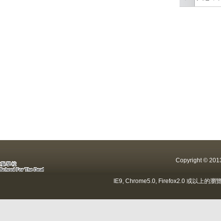
Copyright ©
IE9, Chrome5.0, Firefox2.0 或以