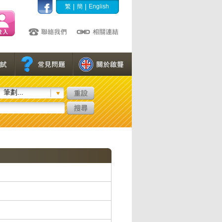
|
|
繁
簡
English
筆劃...