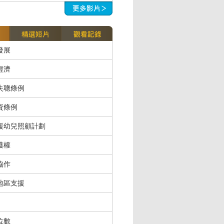
發展
經濟
失聰條例
資條例
援幼兒照顧計劃
護權
協作
地區支援
位數