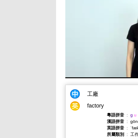
工廠
factory
粵語拼音
:
g
u
漢語拼音
:
gōn
英語拼音
:
ˈfæk
所屬類別
:
工