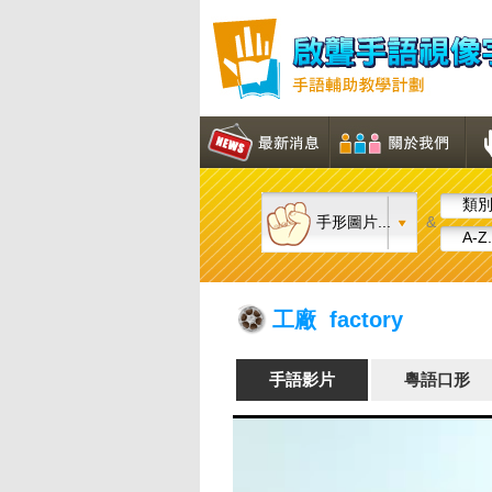
類別.
手形圖片...
&
A-Z.
工廠 factory
手語影片
粵語口形