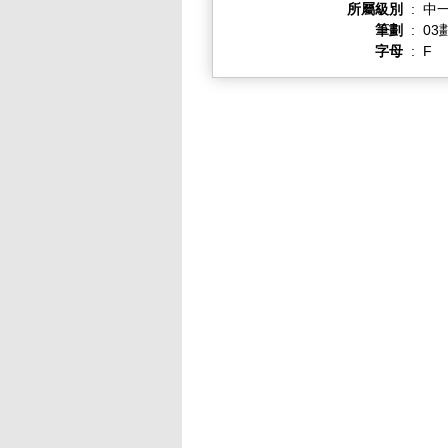
所屬級別
:
中一
筆劃
:
03
字母
:
F