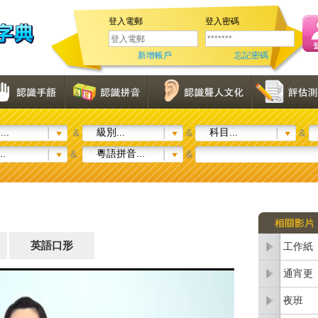
登入電郵
登入密碼
新增帳戶
忘記密碼
..
級別...
科目...
&
&
&
..
粵語拼音...
&
&
英語口形
工作紙
通宵更
夜班