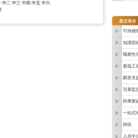
 中二 中三 中四 中五 中六
劃
可持續
知識型
職業性
最低工
鄰里支
兒童監
跨專業
一站式
跨區
入息中