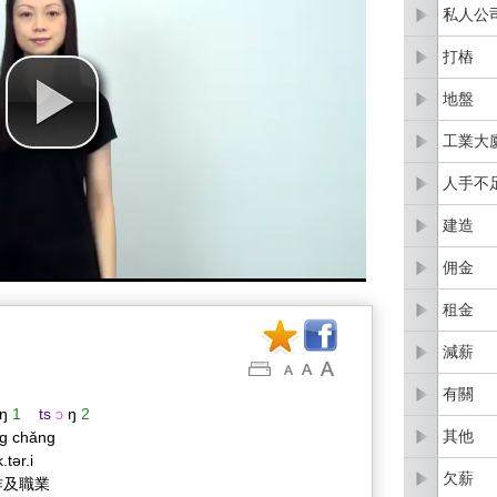
私人公
打樁
地盤
工業大
人手不
建造
佣金
租金
減薪
有關
ŋ
1
ts
ɔ
ŋ
2
其他
g chǎng
.tər.i
欠薪
作及職業