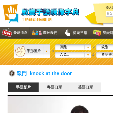
登入
類別...
級別...
&
手形圖片...
&
A-Z...
粵語拼音
&
敲門 knock at the door
手語影片
粵語口形
英語口形