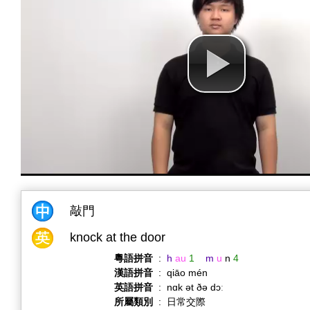
敲門
knock at the door
粵語拼音
:
h
au
1
m
u
n
4
漢語拼音
:
qiāo mén
英語拼音
:
nɑk ət ðə dɔː
所屬類別
:
日常交際