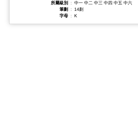
所屬級別
:
中一 中二 中三 中四 中五 中六
筆劃
:
14劃
字母
:
K