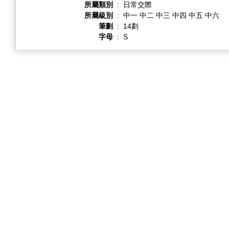
所屬類別
:
日常交際
所屬級別
:
中一 中二 中三 中四 中五 中六
筆劃
:
14劃
字母
:
S