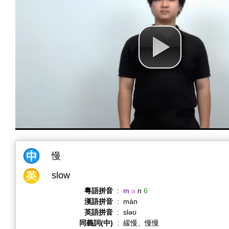
慢
slow
粵語拼音
:
m
a
n
6
漢語拼音
:
màn
英語拼音
:
sləʊ
同義詞(中)
:
緩慢、慢慢