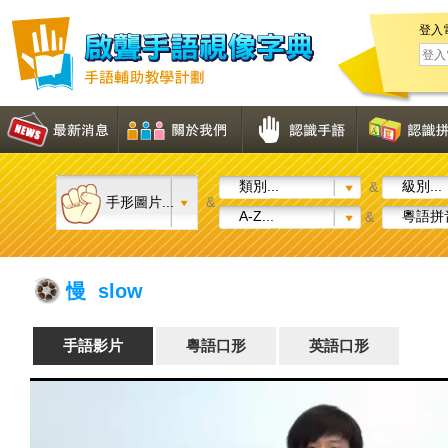
登入
類別...
級別...
&
手形圖片...
&
A-Z...
粵語拼音
&
慢 slow
手語影片
粵語口形
英語口形