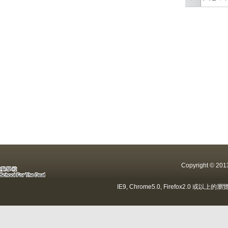
Copyright ©
IE9, Chrome5.0, Firefox2.0 或以