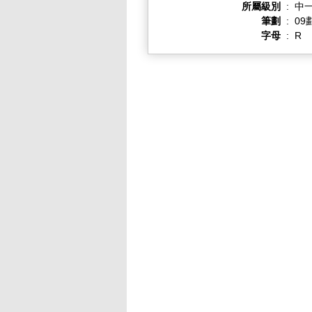
所屬級別
:
中一
筆劃
:
09
字母
:
R