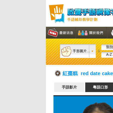
類別.
手形圖片...
&
A-Z.
紅棗糕 red date cake
手語影片
粵語口形