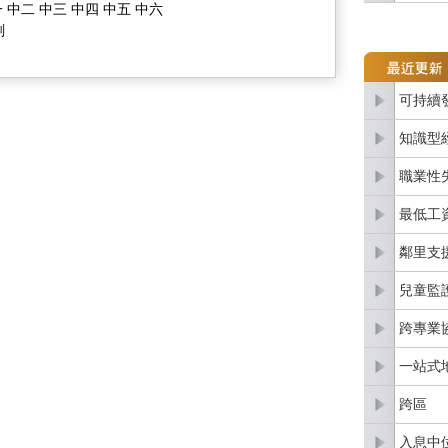
 中二 中三 中四 中五 中六
劃
可持續
知識型
職業性
最低工
鄰里支
兒童監
跨專業
一站式
跨區
入息中