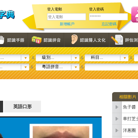
登入電郵
登入密碼
新增帳戶
忘記密碼
..
級別...
科目...
&
&
&
..
粵語拼音...
&
&
英語口形
魚子醬
車打芝
洋蔥圈