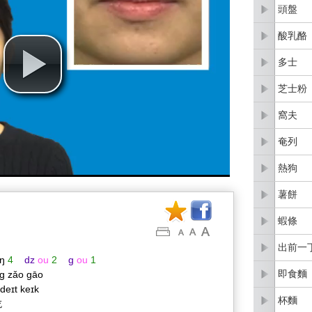
頭盤
酸乳酪
多士
芝士粉
窩夫
奄列
熱狗
薯餅
蝦條
出前一
ŋ
4
dz
ou
2
g
ou
1
即食麵
g zǎo gāo
 deɪt keɪk
杯麵
吃