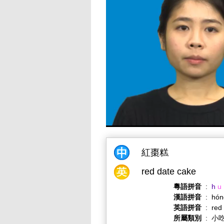
紅棗糕
red date cake
粵語拼音
:
h
u
漢語拼音
:
hón
英語拼音
:
red
所屬類別
:
小