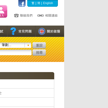
|
|
繁
簡
English
筆劃...
士