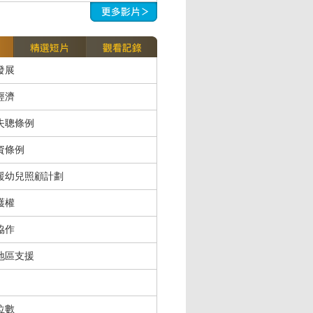
發展
經濟
失聰條例
資條例
援幼兒照顧計劃
護權
協作
地區支援
位數