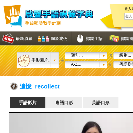
登入
類別...
級別...
&
手形圖片...
&
A-Z...
粵語拼音
&
追憶 recollect
手語影片
粵語口形
英語口形