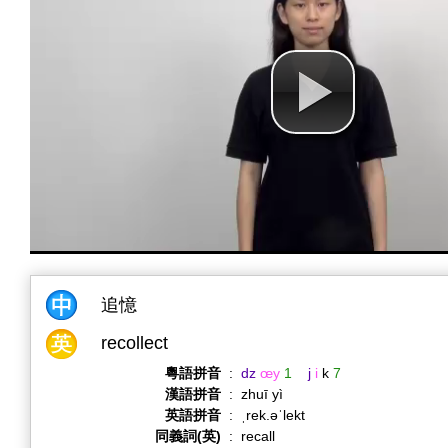
追憶
recollect
粵語拼音
:
dz
œy
1
j
i
k
7
漢語拼音
:
zhuī yì
英語拼音
:
ˌrek.əˈlekt
同義詞(英)
:
recall