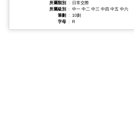
所屬類別
:
日常交際
所屬級別
:
中一 中二 中三 中四 中五 中六
筆劃
:
10劃
字母
:
R