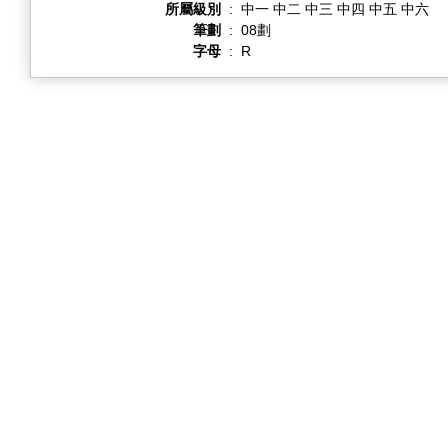
所屬級別
:
中一 中二 中三 中四 中五 中六
筆劃
:
08劃
字母
:
R