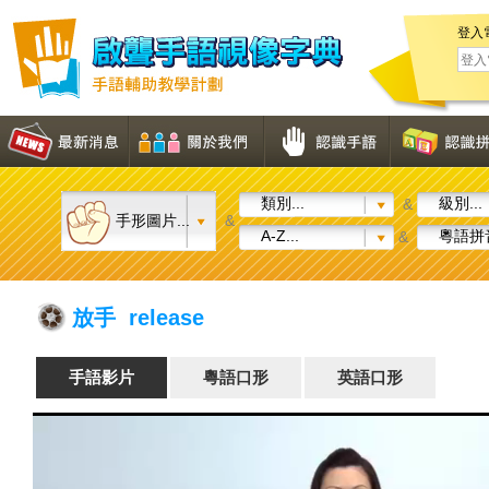
登入
類別...
級別...
&
手形圖片...
&
A-Z...
粵語拼音
&
放手 release
手語影片
粵語口形
英語口形