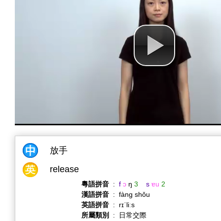
放手
release
粵語拼音
:
f
ɔ
ŋ
3
s
ɐu
2
漢語拼音
:
fàng shǒu
英語拼音
:
rɪˈliːs
所屬類別
:
日常交際