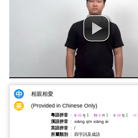
相親相愛
(Provided in Chinese Only)
粵語拼音
:
s
œ
ŋ
1
ts
ɐ
n
1
s
œ
ŋ
1
ɔi
漢語拼音
:
xiāng qīn xiāng ài
英語拼音
:
/
所屬類別
:
四字詞及成語