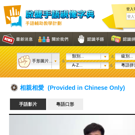
登入
類別...
級別...
&
手形圖片...
&
A-Z...
粵語拼音
&
相親相愛 (Provided in Chinese Only)
手語影片
粵語口形