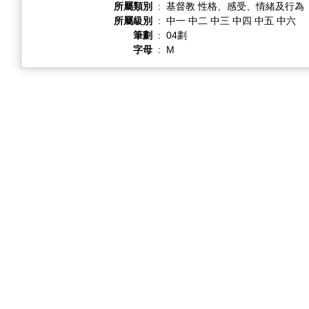
所屬類別
:
基督教 性格、感受、情緒及行為
所屬級別
:
中一 中二 中三 中四 中五 中六
筆劃
:
04劃
字母
:
M