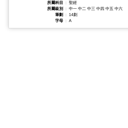
所屬科目
:
聖經
所屬級別
:
中一 中二 中三 中四 中五 中六
筆劃
:
14劃
字母
:
A