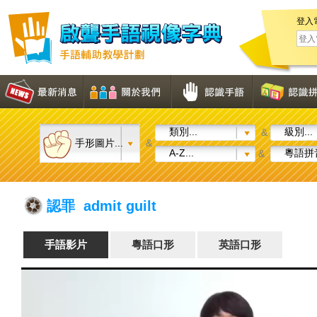
登入
類別...
級別...
&
手形圖片...
&
A-Z...
粵語拼音
&
認罪 admit guilt
手語影片
粵語口形
英語口形