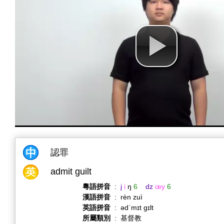
認罪
admit guilt
粵語拼音
:
j
i
ŋ
6
dz
œy
6
漢語拼音
:
rèn zuì
英語拼音
:
ədˈmɪt ɡɪlt
所屬類別
:
基督教