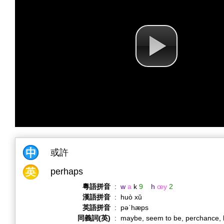
或許
perhaps
粵語拼音
:
w
a
k
9
h
œy
2
漢語拼音
:
huò xǔ
英語拼音
:
pəˈhæps
同義詞(英)
:
maybe, seem to be, perchance, b