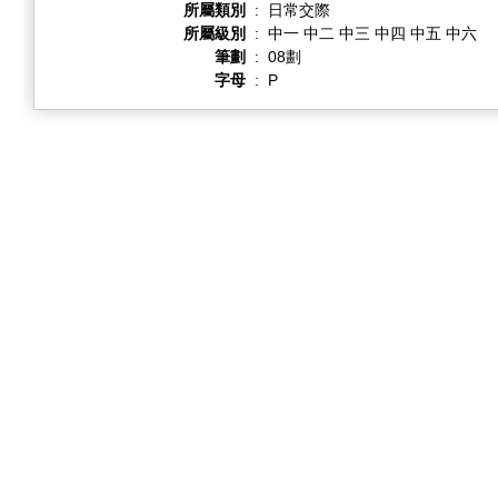
所屬類別
:
日常交際
所屬級別
:
中一 中二 中三 中四 中五 中六
筆劃
:
08劃
字母
:
P