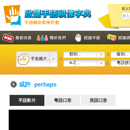
登入
類別...
級別...
&
手形圖片...
&
A-Z...
粵語拼音
&
或許 perhaps
手語影片
粵語口形
英語口形