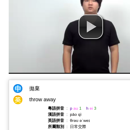
拋棄
throw away
粵語拼音
:
p
au
1
h
ei
3
漢語拼音
:
pāo qì
英語拼音
:
θrəʊ əˈweɪ
所屬類別
:
日常交際