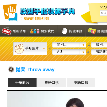
登入
類別...
級別...
&
手形圖片...
&
A-Z...
粵語拼音
&
拋棄 throw away
手語影片
粵語口形
英語口形