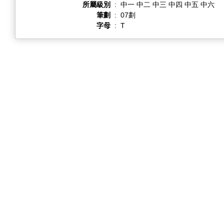
所屬級別
:
中一 中二 中三 中四 中五 中六
筆劃
:
07劃
字母
:
T