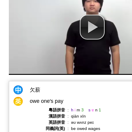
欠薪
owe one's pay
粵語拼音
:
h
i
m
3
s
ɐ
n
1
漢語拼音
:
qiàn xīn
英語拼音
:
əʊ wʌnz peɪ
同義詞(英)
:
be owed wages