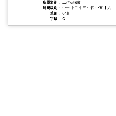
所屬類別
:
工作及職業
所屬級別
:
中一 中二 中三 中四 中五 中六
筆劃
:
04劃
字母
:
O