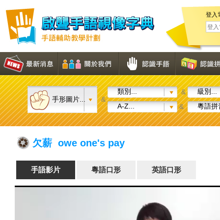
登入
類別...
級別...
&
手形圖片...
&
A-Z...
粵語拼音
&
欠薪 owe one's pay
手語影片
粵語口形
英語口形