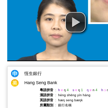
恆生銀行
Hang Seng Bank
粵語拼音
:
h
ɐ
ŋ
4
s
ɐ
ŋ
1
ŋ
ɐ
n
4
h
ɔ
漢語拼音
:
héng shēng yín háng
英語拼音
:
hæŋ seng bæŋk
所屬類別
:
銀行名稱