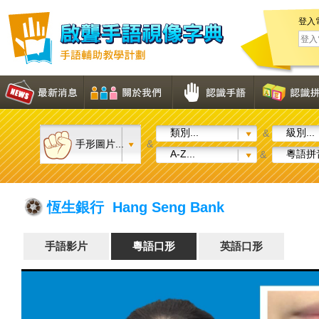
登入
類別...
級別...
&
手形圖片...
&
A-Z...
粵語拼音
&
恆生銀行 Hang Seng Bank
手語影片
粵語口形
英語口形