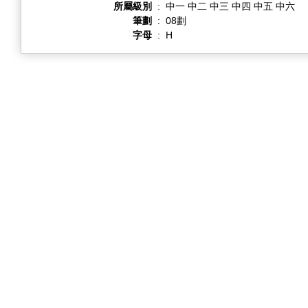
所屬級別
:
中一 中二 中三 中四 中五 中六
筆劃
:
08劃
字母
:
H