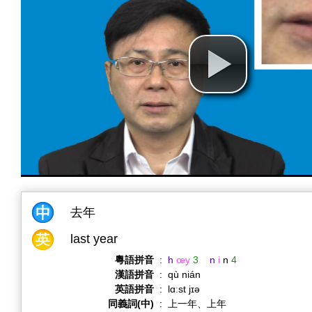
去年
last year
粵語拼音
:
h
œy
3
n
i
n
4
漢語拼音
:
qù nián
英語拼音
:
lɑːst jɪə
同義詞(中)
:
上一年、上年