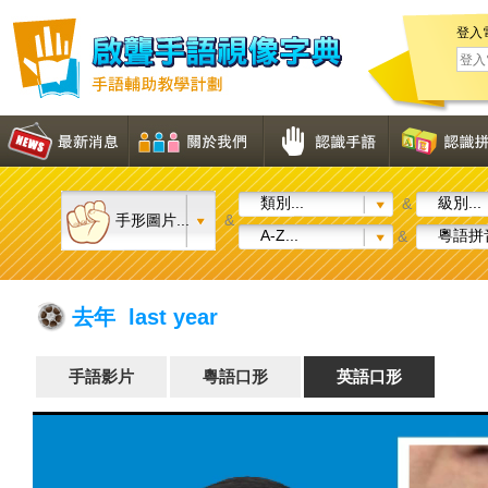
登入
類別...
級別...
&
手形圖片...
&
A-Z...
粵語拼音
&
去年 last year
手語影片
粵語口形
英語口形