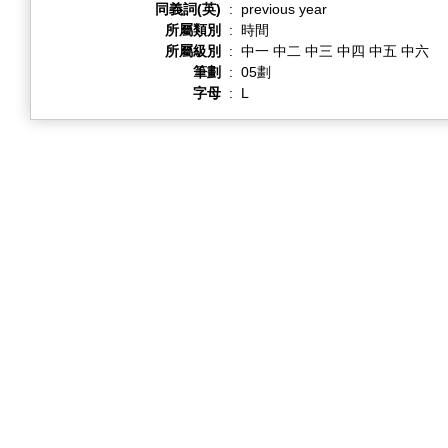
同義詞(英)
:
previous year
所屬類別
:
時間
所屬級別
:
中一 中二 中三 中四 中五 中六
筆劃
:
05劃
字母
:
L