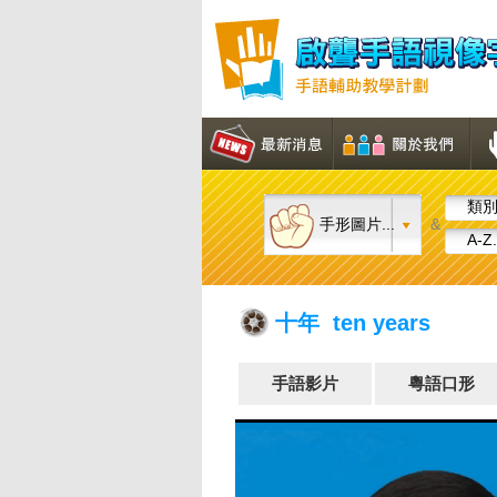
類別.
手形圖片...
&
A-Z.
十年 ten years
手語影片
粵語口形