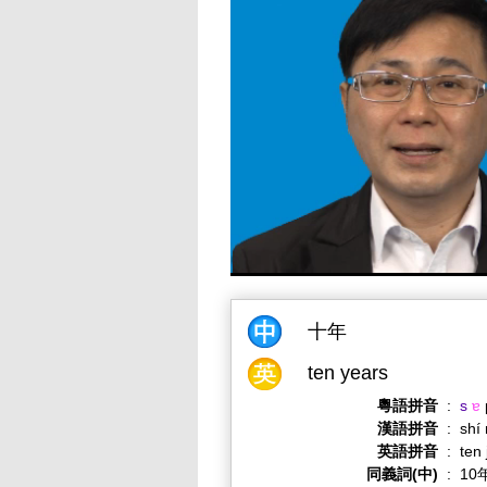
十年
ten years
粵語拼音
:
s
ɐ
漢語拼音
:
shí
英語拼音
:
ten
同義詞(中)
:
10