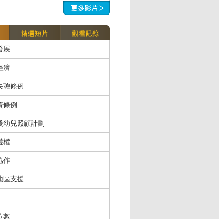
發展
經濟
失聰條例
資條例
援幼兒照顧計劃
護權
協作
地區支援
位數