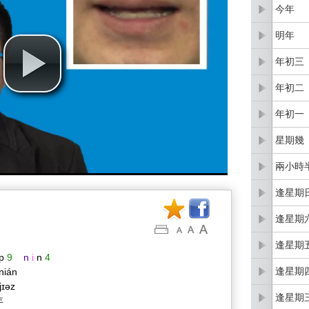
今年
明年
年初三
年初二
年初一
星期幾
兩小時
逢星期
逢星期
逢星期
p
9
n
i
n
4
逢星期
 nián
 jɪəz
逢星期
年