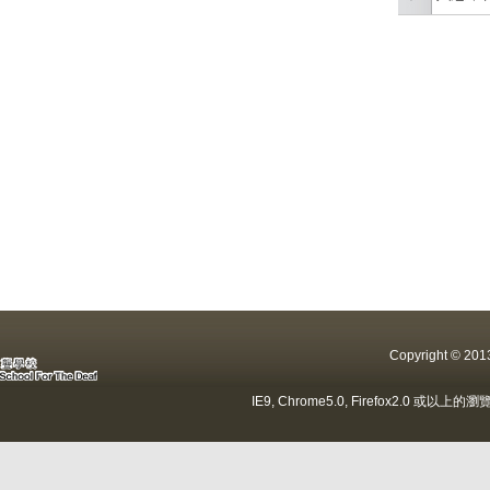
Copyright ©
IE9, Chrome5.0, Firefox2.0 或以