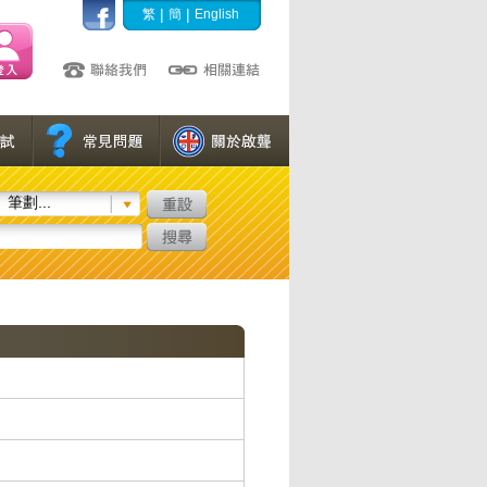
|
|
繁
簡
English
筆劃...