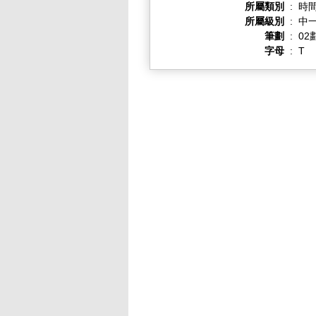
所屬類別
:
時
所屬級別
:
中一
筆劃
:
02
字母
:
T