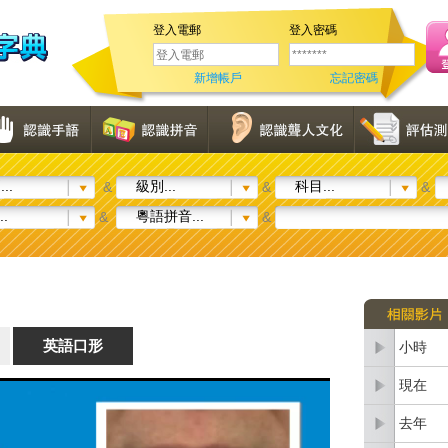
登入電郵
登入密碼
新增帳戶
忘記密碼
..
級別...
科目...
&
&
&
..
粵語拼音...
&
&
英語口形
小時
現在
去年