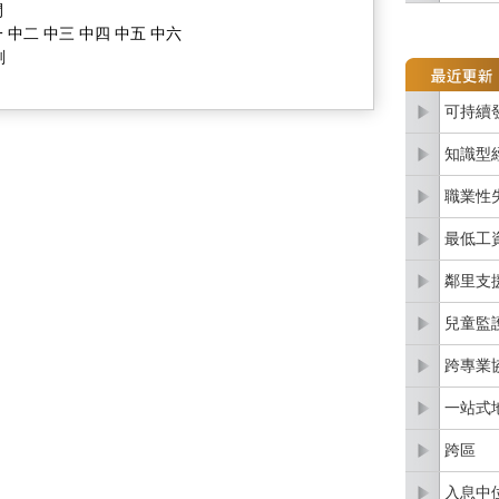
間
 中二 中三 中四 中五 中六
劃
可持續
知識型
職業性
最低工
鄰里支
兒童監
跨專業
一站式
跨區
入息中