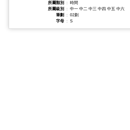
所屬類別
:
時間
所屬級別
:
中一 中二 中三 中四 中五 中六
筆劃
:
02劃
字母
:
S