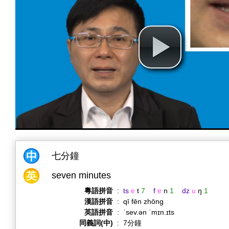
七分鐘
seven minutes
粵語拼音
:
ts
ɐ
t
7
f
ɐ
n
1
dz
u
ŋ
1
漢語拼音
:
qī fēn zhōng
英語拼音
:
ˈsev.ən ˈmɪn.ɪts
同義詞(中)
:
7分鐘