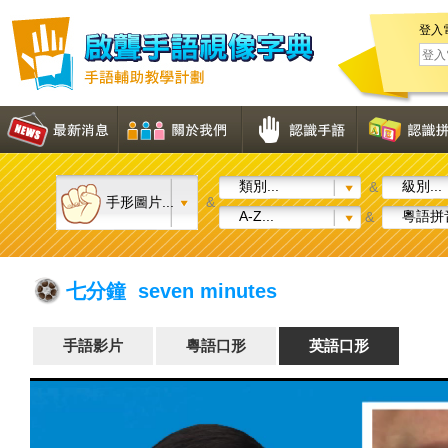
登入
類別...
級別...
&
手形圖片...
&
A-Z...
粵語拼音
&
七分鐘 seven minutes
手語影片
粵語口形
英語口形