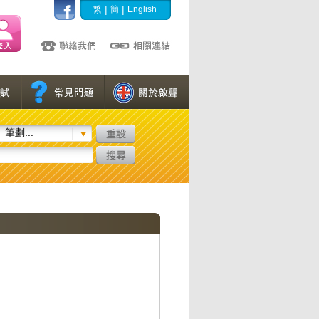
|
|
繁
簡
English
筆劃...