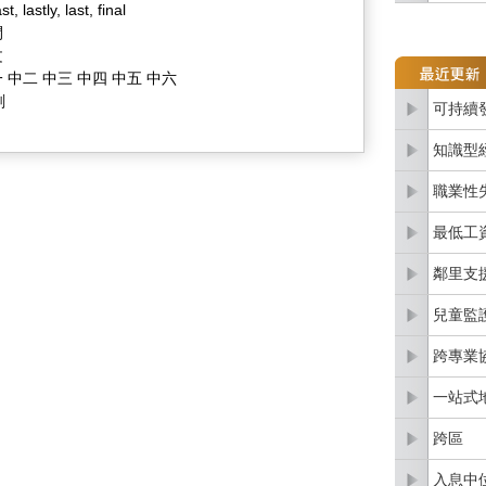
ast, lastly, last, final
間
文
 中二 中三 中四 中五 中六
劃
可持續
知識型
職業性
最低工
鄰里支
兒童監
跨專業
一站式
跨區
入息中