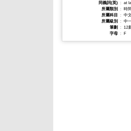
同義詞(英)
:
at l
所屬類別
:
時
所屬科目
:
中
所屬級別
:
中一
筆劃
:
12
字母
:
F