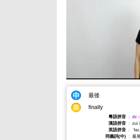
最後
finally
粵語拼音
:
dz
漢語拼音
:
zuì
英語拼音
:
ˈfaɪ
同義詞(中)
:
最