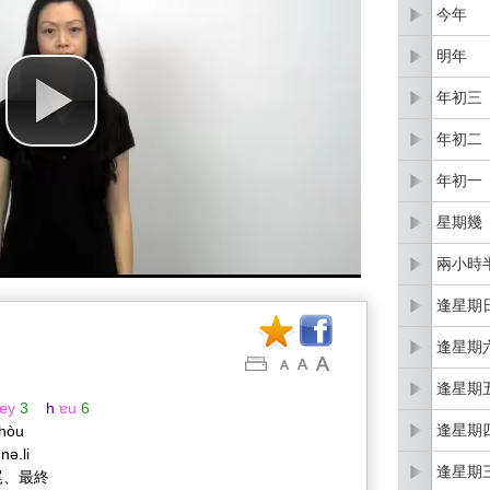
今年
明年
年初三
年初二
年初一
星期幾
兩小時
逢星期
逢星期
逢星期
œy
3
h
ɐu
6
逢星期
 hòu
.nə.li
逢星期
尾、最終