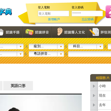
登入電郵
登入密碼
新增帳戶
忘記密碼
..
級別...
科目...
&
&
&
..
粵語拼音...
&
&
英語口形
小時
現在
去年