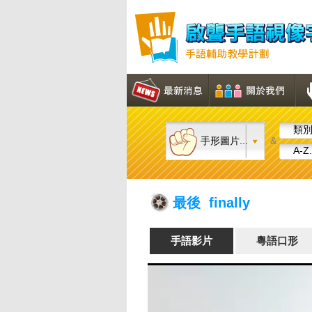
類別.
手形圖片...
&
A-Z.
最後 finally
手語影片
粵語口形