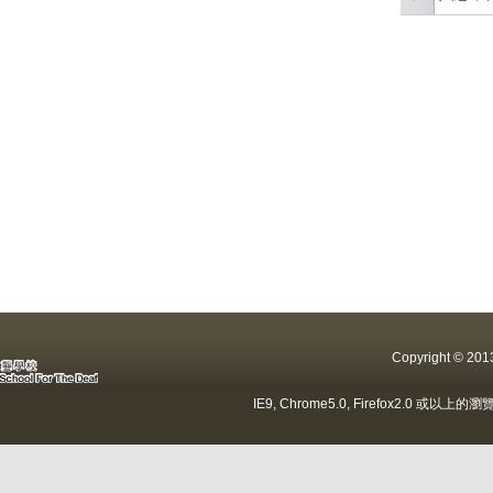
Copyright ©
IE9, Chrome5.0, Firefox2.0 或以