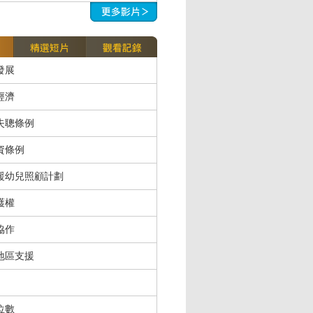
發展
經濟
失聰條例
資條例
援幼兒照顧計劃
護權
協作
地區支援
位數