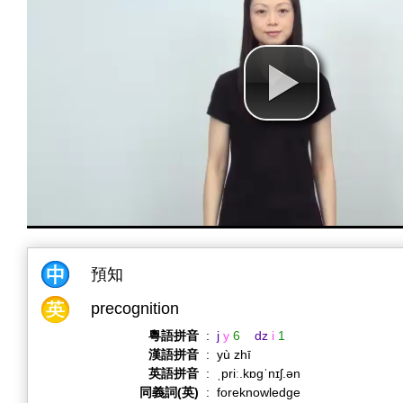
預知
precognition
粵語拼音
:
j
y
6
dz
i
1
漢語拼音
:
yù zhī
英語拼音
:
ˌpriː.kɒɡˈnɪʃ.ən
同義詞(英)
:
foreknowledge