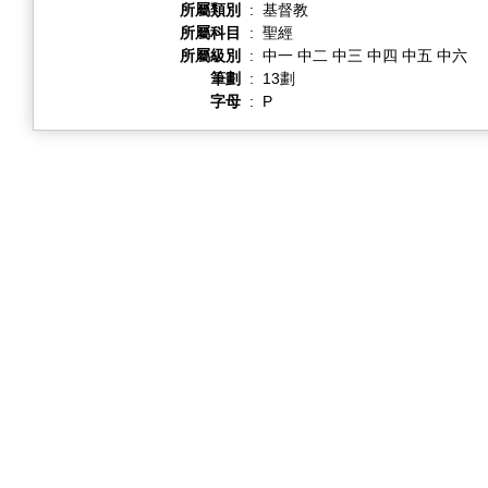
所屬類別
:
基督教
所屬科目
:
聖經
所屬級別
:
中一 中二 中三 中四 中五 中六
筆劃
:
13劃
字母
:
P