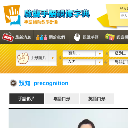
登入
類別...
級別...
&
手形圖片...
&
A-Z...
粵語拼音
&
預知 precognition
手語影片
粵語口形
英語口形