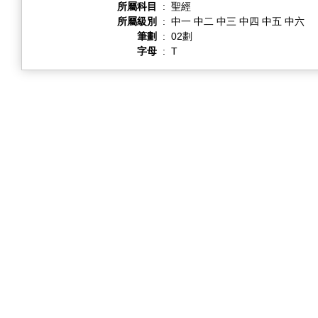
所屬科目
:
聖經
所屬級別
:
中一 中二 中三 中四 中五 中六
筆劃
:
02劃
字母
:
T