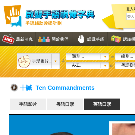
登入
類別...
級別...
&
手形圖片...
&
A-Z...
粵語拼音
&
十誡 Ten Commandments
手語影片
粵語口形
英語口形