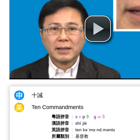
十誡
Ten Commandments
粵語拼音
:
s
ɐ
p
9
g
ai
3
漢語拼音
:
shí jiè
英語拼音
:
ten kəˈmɑːnd.mənts
所屬類別
:
基督教